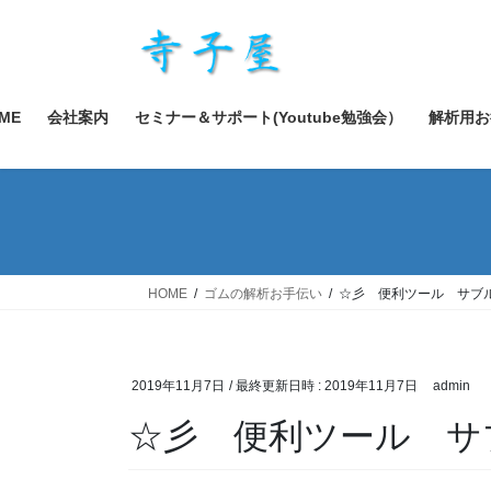
コ
ナ
ン
ビ
テ
ゲ
ン
ー
ツ
シ
ME
会社案内
セミナー＆サポート(Youtube勉強会）
解析用お
へ
ョ
ス
ン
キ
に
ッ
移
プ
動
HOME
ゴムの解析お手伝い
☆彡 便利ツール サブ
2019年11月7日
/ 最終更新日時 :
2019年11月7日
admin
☆彡 便利ツール サ