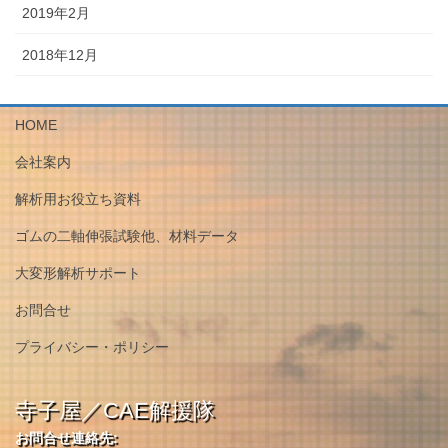
2019年2月
2018年12月
HOME
会社案内
解析用お役立ち資料
ゴムの二軸伸張試験他、材料データ
大変形解析サポート
お問合せ
プライバシー・ポリシー
寺子屋／CAE解援隊
お問合せ連絡先: