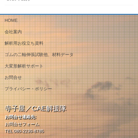
HOME
会社案内
解析用お役立ち資料
ゴムの二軸伸張試験他、材料データ
大変形解析サポート
お問合せ
プライバシー・ポリシー
寺子屋／CAE解援隊
お問合せ連絡先:
お問合せフォーム
TEL 080-2230-8785