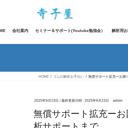
コ
ナ
ン
ビ
テ
ゲ
ン
ー
ツ
シ
ME
会社案内
セミナー＆サポート(Youtube勉強会）
解析用お
へ
ョ
ス
ン
キ
に
ッ
移
プ
動
HOME
ゴムの解析お手伝い
無償サポート拡充ーお困
2025年9月23日
/ 最終更新日時 :
2025年9月23日
admin
無償サポート拡充ーお
析サポートまで