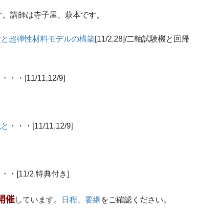
す。講師は寺子屋、萩本です。
験と超弾性材料モデルの構築
[11/2,28]/二軸試験機と回帰
方
・・・[11/11,12/9]
識と
・・・[11/11,12/9]
・・[11/2,特典付き]
開催
しています。
日程
、
要綱
をご確認ください。