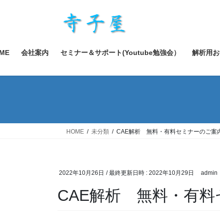
コ
ナ
ン
ビ
テ
ゲ
ン
ー
ツ
シ
ME
会社案内
セミナー＆サポート(Youtube勉強会）
解析用お
へ
ョ
ス
ン
キ
に
ッ
移
プ
動
HOME
未分類
CAE解析 無料・有料セミナーのご案
2022年10月26日
/ 最終更新日時 :
2022年10月29日
admin
CAE解析 無料・有