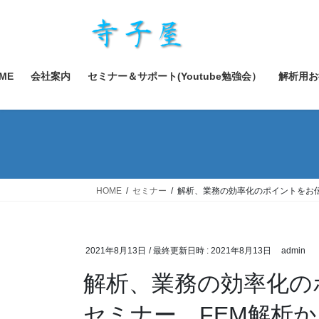
コ
ナ
ン
ビ
テ
ゲ
ン
ー
ツ
シ
ME
会社案内
セミナー＆サポート(Youtube勉強会）
解析用お
へ
ョ
ス
ン
キ
に
ッ
移
プ
動
HOME
セミナー
解析、業務の効率化のポイントをお伝
2021年8月13日
/ 最終更新日時 :
2021年8月13日
admin
解析、業務の効率化の
セミナー、FEM解析