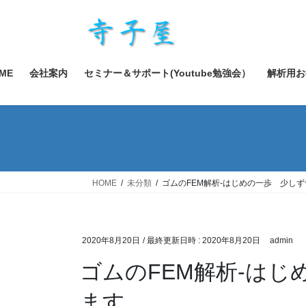
コ
ナ
ン
ビ
テ
ゲ
ン
ー
ツ
シ
ME
会社案内
セミナー＆サポート(Youtube勉強会）
解析用お
へ
ョ
ス
ン
キ
に
ッ
移
プ
動
HOME
未分類
ゴムのFEM解析-はじめの一歩 少し
2020年8月20日
/ 最終更新日時 :
2020年8月20日
admin
ゴムのFEM解析-は
ます。