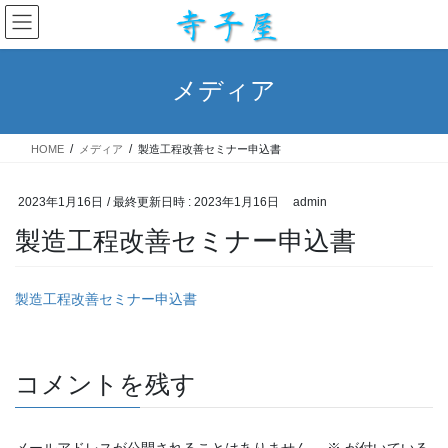
コ
ナ
ン
ビ
テ
ゲ
ン
ー
メディア
ツ
シ
へ
ョ
ス
ン
HOME
メディア
製造工程改善セミナー申込書
キ
に
ッ
移
プ
動
2023年1月16日
/ 最終更新日時 :
2023年1月16日
admin
製造工程改善セミナー申込書
製造工程改善セミナー申込書
コメントを残す