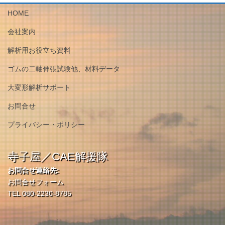
HOME
会社案内
解析用お役立ち資料
ゴムの二軸伸張試験他、材料データ
大変形解析サポート
お問合せ
プライバシー・ポリシー
寺子屋／CAE解援隊
お問合せ連絡先:
お問合せフォーム
TEL 080-2230-8785