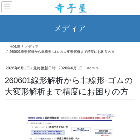
コ
ナ
ン
ビ
テ
ゲ
ン
ー
メディア
ツ
シ
へ
ョ
ス
ン
HOME
メディア
キ
に
260601線形解析から非線形-ゴムの大変形解析まで精度にお困りの方
ッ
移
プ
動
2026年6月1日
/ 最終更新日時 :
2026年6月1日
admin
260601線形解析から非線形-ゴムの
大変形解析まで精度にお困りの方