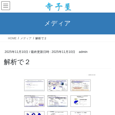
コ
ナ
ン
ビ
テ
ゲ
ン
ー
メディア
ツ
シ
へ
ョ
ス
ン
HOME
メディア
解析で２
キ
に
ッ
移
プ
動
2025年11月10日
/ 最終更新日時 :
2025年11月10日
admin
解析で２