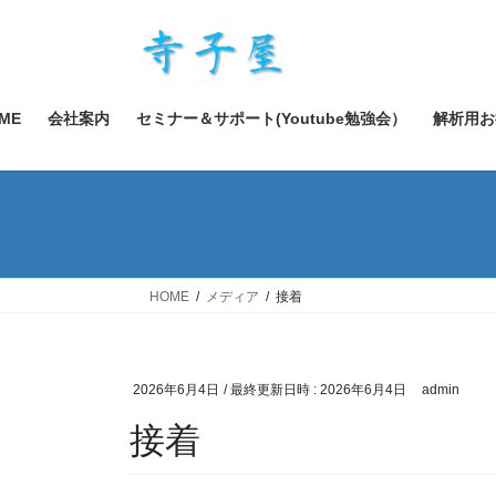
コ
ナ
ン
ビ
テ
ゲ
ン
ー
ツ
シ
ME
会社案内
セミナー＆サポート(Youtube勉強会）
解析用お
へ
ョ
ス
ン
キ
に
ッ
移
プ
動
HOME
メディア
接着
2026年6月4日
/ 最終更新日時 :
2026年6月4日
admin
接着