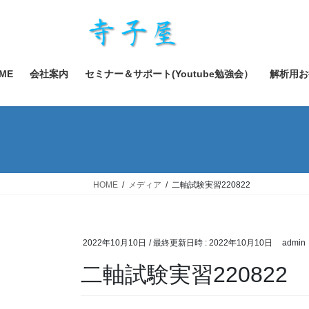
コ
ナ
ン
ビ
テ
ゲ
ン
ー
ツ
シ
ME
会社案内
セミナー＆サポート(Youtube勉強会）
解析用お
へ
ョ
ス
ン
キ
に
ッ
移
プ
動
HOME
メディア
二軸試験実習220822
2022年10月10日
/ 最終更新日時 :
2022年10月10日
admin
二軸試験実習220822